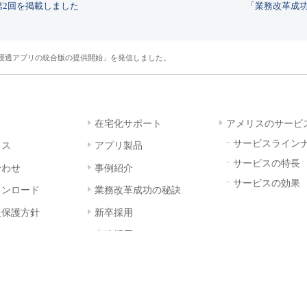
第2回を掲載しました
「業務改革成
務浸透アプリの統合版の提供開始」を発信しました。
在宅化サポート
アメリスのサービ
サービスライン
クス
アプリ製品
サービスの特長
合わせ
事例紹介
サービスの効果
ウンロード
業務改革成功の秘訣
報保護方針
新卒採用
中途採用
Copyright © AMELYS All Rights Reserved.