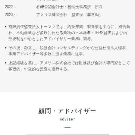
2022～
谷﨑公認会計士・税理士事務所 所長
2023～
アメリス株式会社 監査役（非常勤）
有限責任監査法人トーマツでは、約15年間、製造業を中心に、総合商
社、不動産業など多岐にわたる業種の日本基準・IFRS監査および内
部統制を中心としたアドバイザリー業務に関与。
その後、独立し、税務会計コンサルティングから公益社団法人理事、
事業アドバイザー等多岐に渡す業務に従事。
上記経験を基に、アメリス株式会社では財務及び会計の専門家として
客観的、中立的な監査を遂行する。
顧問・アドバイザー
Adviser