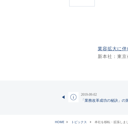
業容拡大に伴
新本社：東京都
2019-09-02
「業務改革成功の秘訣」の
HOME
トピックス
本社を移転・拡張しま