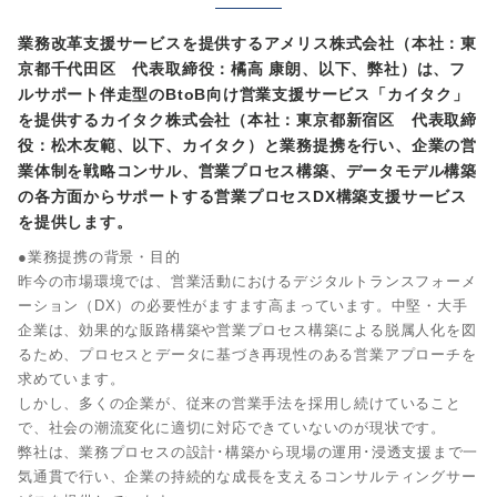
業務改革支援サービスを提供するアメリス株式会社（本社：東
京都千代田区 代表取締役：橘高 康朗、以下、弊社）は、フ
ルサポート伴走型のBtoB向け営業支援サービス「カイタク」
を提供するカイタク株式会社（本社：東京都新宿区 代表取締
役：松木友範、以下、カイタク）と業務提携を行い、企業の営
業体制を戦略コンサル、営業プロセス構築、データモデル構築
の各方面からサポートする営業プロセスDX構築支援サービス
を提供します。
●業務提携の背景・目的
昨今の市場環境では、営業活動におけるデジタルトランスフォーメ
ーション（DX）の必要性がますます高まっています。中堅・大手
企業は、効果的な販路構築や営業プロセス構築による脱属人化を図
るため、プロセスとデータに基づき再現性のある営業アプローチを
求めています。
しかし、多くの企業が、従来の営業手法を採用し続けていること
で、社会の潮流変化に適切に対応できていないのが現状です。
弊社は、業務プロセスの設計･構築から現場の運用･浸透支援まで一
気通貫で行い、企業の持続的な成長を支えるコンサルティングサー