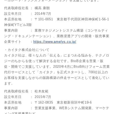
ーポレート･トランスフォーメーション）を支援しています。
代表取締役社長 ： 橘高 康朗
設立年月日 ： 2014年7月
本店所在地 ： 〒101-0051 東京都千代田区神田神保町1-56-1
神保町YTビル3階
事業内容 ： 業務マネジメントシステム構築（コンサルティ
ング・ドキュメンテーション）、業務浸透アプリの開発・販売事業
企業サイト ：
https://www.amelys.co.jp/
・カイタク株式会社について
カイタク社は、様々な人の「伝える」にまつわる悩みを、テクノロ
ジーのちからを使って解決する会社です。BtoB企業を営業・販
促・開発でご支援しています。2020年4月にBtoB向けフォーム営業
代行サービスとして「カイタク」を正式スタートし、700社以上の
お客様を支援しながらの販路構築の伴走サービスとして進化してい
ます。
代表取締役社長 ： 松木友範
設立年月日 ： 2015年7月
本店所在地 ： 〒162-0835 東京都新宿区中町19-6
事業内容 ： 営業支援事業、WEBシステム開発業、マーケテ
ィング支援事業など