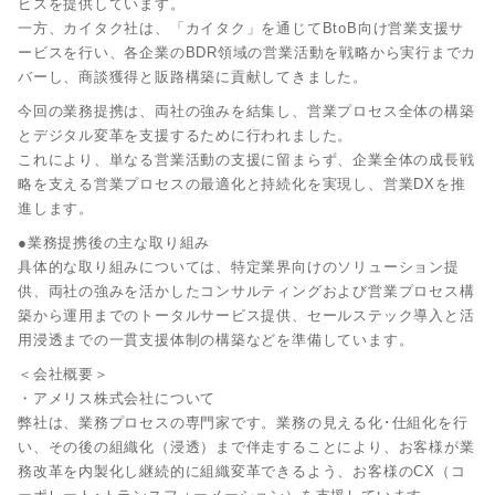
ビスを提供しています。
一方、カイタク社は、「カイタク」を通じてBtoB向け営業支援サ
ービスを行い、各企業のBDR領域の営業活動を戦略から実行までカ
バーし、商談獲得と販路構築に貢献してきました。
今回の業務提携は、両社の強みを結集し、営業プロセス全体の構築
とデジタル変革を支援するために行われました。
これにより、単なる営業活動の支援に留まらず、企業全体の成長戦
略を支える営業プロセスの最適化と持続化を実現し、営業DXを推
進します。
●業務提携後の主な取り組み
具体的な取り組みについては、特定業界向けのソリューション提
供、両社の強みを活かしたコンサルティングおよび営業プロセス構
築から運用までのトータルサービス提供、セールステック導入と活
用浸透までの一貫支援体制の構築などを準備しています。
＜会社概要＞
・アメリス株式会社について
弊社は、業務プロセスの専門家です。業務の見える化･仕組化を行
い、その後の組織化（浸透）まで伴走することにより、お客様が業
務改革を内製化し継続的に組織変革できるよう、お客様のCX（コ