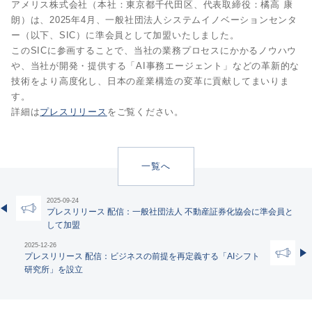
アメリス株式会社（本社：東京都千代田区、代表取締役：橘高 康
朗）は、2025年4月、一般社団法人システムイノベーションセンタ
ー（以下、SIC）に準会員として加盟いたしました。
このSICに参画することで、当社の業務プロセスにかかるノウハウ
や、当社が開発・提供する「AI事務エージェント」などの革新的な
技術をより高度化し、日本の産業構造の変革に貢献してまいりま
す。
詳細は
プレスリリース
をご覧ください。
一覧へ
2025-09-24
プレスリリース 配信：一般社団法人 不動産証券化協会に準会員と
して加盟
2025-12-26
プレスリリース 配信：ビジネスの前提を再定義する「AIシフト
研究所」を設立