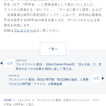
学会（以下「OR学会」）に賛助会員として加入いたしました。
アメリスが推進する「AIシフト」、「データに基づく経営」および
「全体最適な経営の意思決定インフラ」において、科学的な最適化
手法を追求するOR学会の知見を取り入れ、サービスのさらなる高
度化を目指します。
詳細は
プレスリリース
をご覧ください。
一覧へ
2026-04-02
プレスリリース 配信：【April Dream Project】「見える化」で、世
界中のすべての仕事を“最高に楽しく”変える。
2026-06-29
プレスリリース 配信：防災の専門家「防災訓練士協会」と業務
プロセスの専門家「アメリス」が業務提携
HOME
トピックス
プレスリリース 配信：日本オペレーションズ・リサー
チ学会（OR学会）に加入