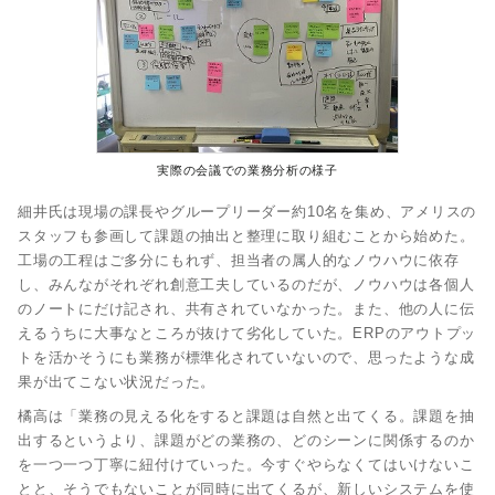
実際の会議での業務分析の様子
細井氏は現場の課長やグループリーダー約10名を集め、アメリスの
スタッフも参画して課題の抽出と整理に取り組むことから始めた。
工場の工程はご多分にもれず、担当者の属人的なノウハウに依存
し、みんながそれぞれ創意工夫しているのだが、ノウハウは各個人
のノートにだけ記され、共有されていなかった。また、他の人に伝
えるうちに大事なところが抜けて劣化していた。ERPのアウトプッ
トを活かそうにも業務が標準化されていないので、思ったような成
果が出てこない状況だった。
橘高は「業務の見える化をすると課題は自然と出てくる。課題を抽
出するというより、課題がどの業務の、どのシーンに関係するのか
を一つ一つ丁寧に紐付けていった。今すぐやらなくてはいけないこ
とと、そうでもないことが同時に出てくるが、新しいシステムを使