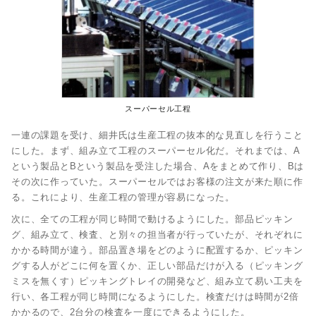
スーパーセル工程
一連の課題を受け、細井氏は生産工程の抜本的な見直しを行うこと
にした。まず、組み立て工程のスーパーセル化だ。それまでは、A
という製品とBという製品を受注した場合、Aをまとめて作り、Bは
その次に作っていた。スーパーセルではお客様の注文が来た順に作
る。これにより、生産工程の管理が容易になった。
次に、全ての工程が同じ時間で動けるようにした。部品ピッキン
グ、組み立て、検査、と別々の担当者が行っていたが、それぞれに
かかる時間が違う。部品置き場をどのように配置するか、ピッキン
グする人がどこに何を置くか、正しい部品だけが入る（ピッキング
ミスを無くす）ピッキングトレイの開発など、組み立て易い工夫を
行い、各工程が同じ時間になるようにした。検査だけは時間が2倍
かかるので、2台分の検査を一度にできるようにした。