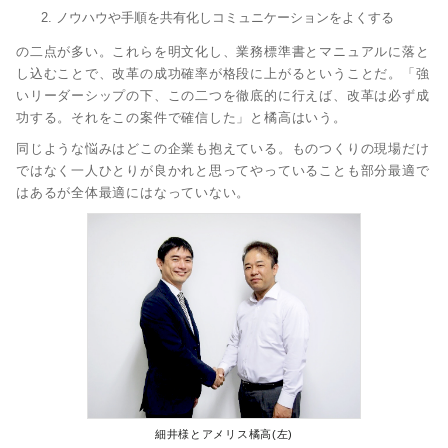
ノウハウや手順を共有化しコミュニケーションをよくする
の二点が多い。これらを明文化し、業務標準書とマニュアルに落と
し込むことで、改革の成功確率が格段に上がるということだ。「強
いリーダーシップの下、この二つを徹底的に行えば、改革は必ず成
功する。それをこの案件で確信した」と橘高はいう。
同じような悩みはどこの企業も抱えている。ものつくりの現場だけ
ではなく一人ひとりが良かれと思ってやっていることも部分最適で
はあるが全体最適にはなっていない。
細井様とアメリス橘高(左)