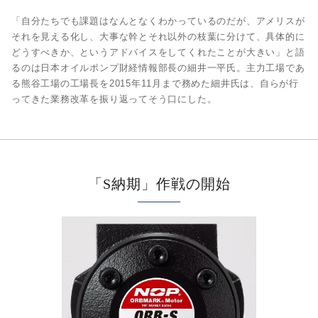
「自分たちでも課題はなんとなくわかっているのだが、アメリスが
それを見える化し、大事な幹とそれ以外の枝葉に分けて、具体的に
どうすべきか、というアドバイスをしてくれたことが大きい」と語
るのは日本オイルポンプ財経情報部長の細井一平氏。主力工場であ
る熊谷工場の工場長を2015年11月まで務めた細井氏は、自らが行
ってきた業務改革を振り返ってそう口にした。
「S納期」作戦の開始