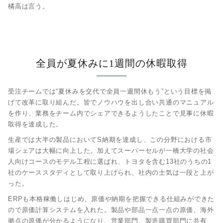
橘高は言う。
全員が夏休みに1週間の休暇取得
受注チームでは“夏休みを交代で全員一週間休もう”という目標を掲
げて改革に取り組んだ。皆でノウハウを出し合い共通のマニュアル
を作り、業務をチーム内でシェアできるようしたことで見事に休暇
取得を達成した。
生産では大半の製品においてS納期を達成し、この分野における市
場シェアは大幅に向上した。加えてスーパーセルが一橋大学の社会
人向けコースのモデル工程に選ばれ、トヨタを含む13社のうちの1
社のケーススタディとして取り上げられ、社内の士気は一段と上が
った。
ERPも本格稼働しはじめ、原価や納期を把握できる仕組みができた
ので原価計算システムを入れた。製品や部品一点一点の原価、海外
拠点の原価が分かるようになり、営業部門、製造購買部門に共有