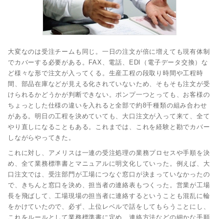
大変なのは受注チームも同じ。一日の注文が倍に増えても現有体制
でカバーする必要がある。FAX、電話、EDI（電子データ交換）な
ど様々な形で注文が入ってくる。生産工程の段取り時間や工程時
間、部品在庫などが見える化されていないため、そもそも注文が受
けられるかどうかが判断できない。ポンプ一つとっても、お客様の
ちょっとした仕様の違いを入れると全部で約8千種類の組み合わせ
がある。明日の工程を決めていても、大口注文が入って来て、全て
やり直しになることもある。これまでは、これを経験と勘でカバー
しながらやってきた。
これに対し、アメリスは一連の受注処理の業務プロセスや手順を決
め、全て業務標準書とマニュアルに明文化していった。例えば、大
口注文では、受注部門が工場につなぐ窓口が決まっていなかったの
で、きちんと窓口を決め、担当者の連絡表もつくった。営業が工場
長を飛ばして、工場現場の担当者に連絡するということも混乱に輪
をかけていたので、必ず、上位レベルで話をしてもらうことにし、
これをルールとして業務標準書に定め、連絡方法などの細かな手順