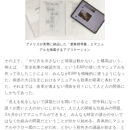
アメリスが実際に納品した「業務標準書」とマニュ
アルを掲載するアプリケーション
その上で、「やり方を示さないと現場は動かない」と橘高はいう。
例えば、「安全在庫の確認方法」というERPの使い方マニュアルを
作って示したことにより、みんながERPを積極的に使うようになっ
た。前述の大口注文におけるマニュアルも効果が顕著に表れてき
た。それまでは、改革が進まない理由を往々にして人と人の関係に
しがちであった。
「見える化をしないで課題だけを聞いていると、空中戦になって
誰々が悪いと人のせいにしがちだ。人と人の関係も仕組みの問題。
3カ月かけてマニュアルができると、みんなも特定の誰かのせいで
はなく仕組みの問題だということが分かり始める。具体的にマニュ
アルやフロー図のここがだめ、とかいう前向きの議論が始まる」と