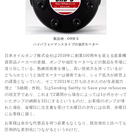
製品例：ORB-S
ハイパフォーマンスタイプの油圧モーター
日本オイルポンプ株式会社は2019年に創業100周年を迎える産業機
器部品メーカーの老舗。ポンプや油圧モーターなどの製品を市場に
送り出している。熟練技術者を擁し、高い技術力を誇っているが、
どちらかというと油圧モーターは後発であり、シェア拡大が経営上
の課題となっていた。そこで2011年に打ち出されたのが生産能力
増と「S納期」作戦。SはSending Swiftly to Save your reSouces
の頭文字であり、これまで2週間から場合によっては1か月かかって
いたポンプの納期を3日にするというものだ。お客様のポンプが壊
れた場合、金曜日に注文書を受けて火曜日の夕方には出荷、水曜日
にお客様に届く。
お客様は余分な代替品を持つ必要もなくなり、競合他社と比べても
圧倒的な差別化につながるというわけだ。