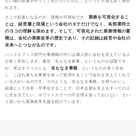
らい隣の部署がやってくれたらいいのに」といった不満も多く聞か
れます。
業務を可視化するこ
そこで必要になるのが、業務の可視化です。
とは、経営層と現場という会社のタテだけでなく、各部署同士
のヨコの理解も深めます。そして、可視化された業務情報の蓄
積は、会社の業務改革の歴史であり、その記録は経営や会社の
未来へとつながるのです。
バックオフィス部門や事務職の中には属人的に会社を支えている人
が多く存在します。最近「名もなき家事」というものが話題です
名もなき事務
が、実はオフィスにも「
」というものが多く存在
し、こぼれ落ちる事務を拾って処理することで会社を支えてくれて
いる人がいるのです。そのような「名もなき事務」を明らかにし、
組織として共有・平準化することで、日本企業を支えるすべての人
に光を当てたい、ホワイトカラーの不合理を放っておけない、とい
う思いから業務改革支援を続けています。