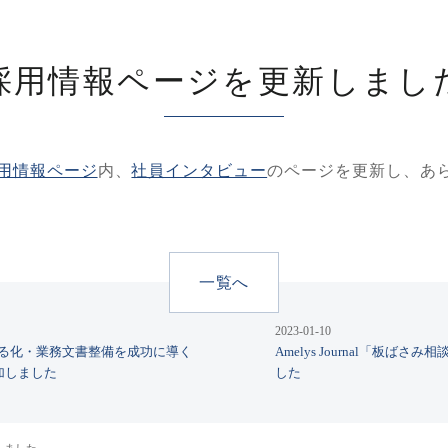
採用情報ページを更新しまし
用情報ページ
内、
社員インタビュー
のページを更新し、あ
一覧へ
2023-01-10
務の見える化・業務文書整備を成功に導く
Amelys Journal「板ば
加しました
した
しました