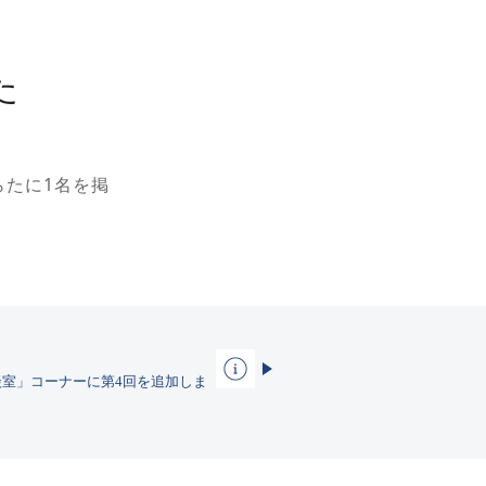
た
らたに1名を掲
さみ相談室」コーナーに第4回を追加しま