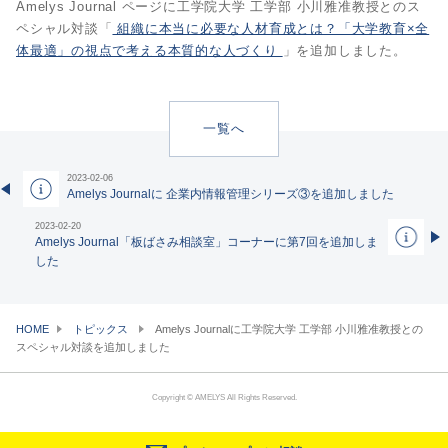
Amelys Journal ページに工学院大学 工学部 小川雅准教授とのス
ペシャル対談「
組織に本当に必要な人材育成とは？「大学教育×全
体最適」の視点で考える本質的な人づくり
」を追加しました。
一覧へ
2023-02-06
Amelys Journalに 企業内情報管理シリーズ③を追加しました
2023-02-20
Amelys Journal「板ばさみ相談室」コーナーに第7回を追加しま
した
HOME
トピックス
Amelys Journalに工学院大学 工学部 小川雅准教授との
スペシャル対談を追加しました
Copyright © AMELYS All Rights Reserved.