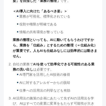
姿」を目指した「業務の整理」
です。
＜AI導入に向けた「あるべき姿」＞
業務が可視化、標準化されている
役割や権限が明確である
情報の共有環境が整っている
業務の整理といっても、AIに動いてもらうわけですか
ら、業務を「仕組み」とするための整理（＝仕組み化）
が重要です。人もAIも仕組みなしには効率的には動きま
せん。
自社の業務で
AIを使って効率化できる可能性のある業
務の洗い出し
は必要です。
AI専門家を活用したAI技術の修得
AIに対するアレルギーからの脱却
仕事への活用法の列挙なども有効
AI活用法の施策の企画にあたって先ずAIの活用法を学
び、AIはすべての産業に変革をもたらす可能性が大き