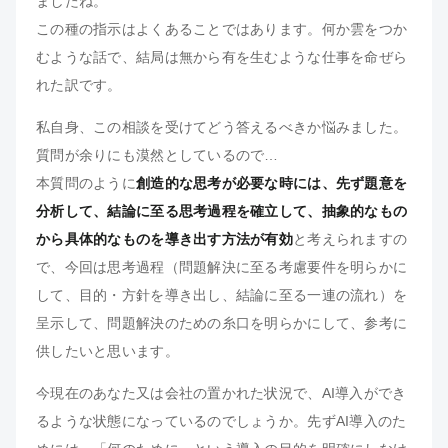
ましたね。
この種の指示はよくあることではあります。何か雲をつか
むような話で、結局は無から有を生むような仕事を命ぜら
れた訳です。
私自身、この相談を受けてどう答えるべきか悩みました。
質問が余りにも漠然としているので…
本質問のように
創造的な思考が必要な時には、先ず題意を
分析して、結論に至る思考過程を確立して、抽象的なもの
から具体的なものを導き出す方法が有効
と考えられますの
で、今回は思考過程（問題解決に至る考慮要件を明らかに
して、目的・方針を導き出し、結論に至る一連の流れ）を
呈示して、問題解決のための糸口を明らかにして、参考に
供したいと思います。
今現在のあなた又は会社の置かれた状況で、AI導入ができ
るような状態になっているのでしょうか。先ずAI導入のた