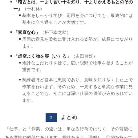
「稽古とは、一より習い十を知り、十よりかえるもとのその
一」
（千利休）
基本をしっかり学び、応用を身につけても、最終的には
基本に立ち返ることが大切です。
「素直な心」
（松下幸之助）
周囲の意見を柔軟に受け入れる姿勢が、成長につながり
ます。
「虚空よく物を容（い）る」
（吉田兼好）
余計なこだわりを捨て、広い視野で物事を捉えることが
重要です。
熟練者ほど基本に忠実であり、意味を知り尽くした上で
作業を行います。そのため、一見すると単純な作業に見
えることでも、そこには深い仕事の価値が込められてい
ます。
まとめ
3
「仕事」と「作業」の違いは、単なる行為ではなく、その背後に
ある意味や価値にあります。意味を考え、理解し、目的を持って