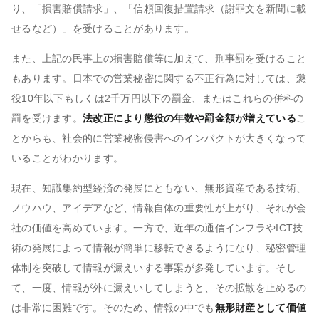
り、「損害賠償請求」、「信頼回復措置請求（謝罪文を新聞に載
せるなど）」を受けることがあります。
また、上記の民事上の損害賠償等に加えて、刑事罰を受けること
もあります。日本での営業秘密に関する不正行為に対しては、懲
役10年以下もしくは2千万円以下の罰金、またはこれらの併科の
罰を受けます。
法改正により懲役の年数や罰金額が増えている
こ
とからも、社会的に営業秘密侵害へのインパクトが大きくなって
いることがわかります。
現在、知識集約型経済の発展にともない、無形資産である技術、
ノウハウ、アイデアなど、情報自体の重要性が上がり、それが会
社の価値を高めています。一方で、近年の通信インフラやICT技
術の発展によって情報が簡単に移転できるようになり、秘密管理
体制を突破して情報が漏えいする事案が多発しています。そし
て、一度、情報が外に漏えいしてしまうと、その拡散を止めるの
は非常に困難です。そのため、情報の中でも
無形財産として価値