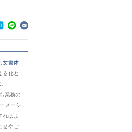
は文書体
える化と
X、
にも業務の
ーメーシ
すればよ
わせやご