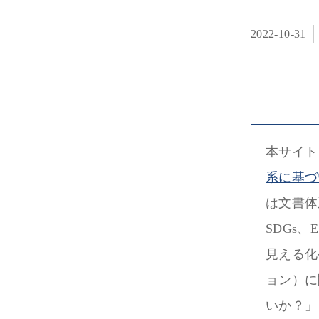
2022-10-31
本サイト
系に基づ
は文書体
SDGs
見える化
ョン）に
いか？」