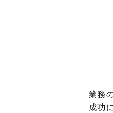
業務
成功