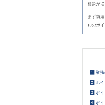
相談が増
まず前編
10のポ
1
業務
2
ポイ
3
ポイ
4
ポイ