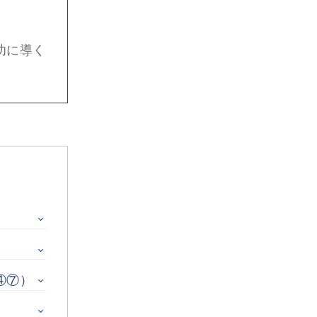
功に導く
④⑦）