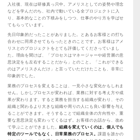
入社後、現在は研修真っ只中。アメリスとしての姿勢や理念
などを学んだのち、社内で動いている全プロジェクトに入
り、基本的なことの下積みをしつつ、仕事のやり方を学ばせ
てもらっています。
先日印象的だったことがありました。とあるお客様との打ち
合わせに同席させてもらったときのことです。お客様はアメ
リスとのプロジェクトをとても評価してくださっていまし
た。理由を聞けば、「プロセスはマネージャーや経営層の意
思決定をも左右することだから」とのこと。「これができる
のはアメリスさんだけ」と言っていただけたことも、非常に
印象的でした。
業務のプロセスを変えることは、一見小さな変化かもしれま
せん。しかしプロセスが変われば、業務に対する考え方や成
果が変わります。すると業務を担当する組織が変わり、その
組織と関わるより大きな組織や周りの人にも良い影響を与え
ることができます。そうすることで組織全体の方向性や、重
要な意思決定も変わってくるはず。お客様のお話から、改め
て学ぶことができました。
組織を変えていくのは、個人でも
特定のツールでもなく、日常業務のプロセス。
課題を誰かの