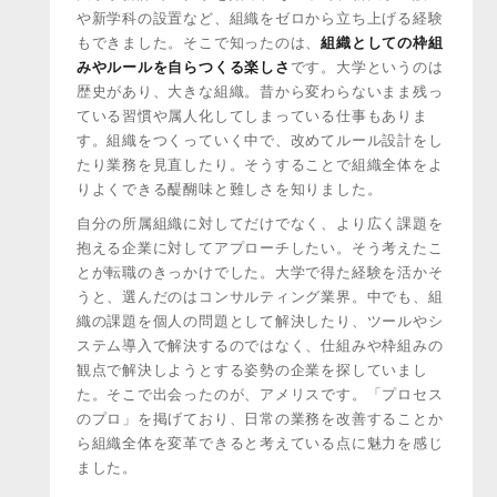
や新学科の設置など、組織をゼロから立ち上げる経験
もできました。そこで知ったのは、
組織としての枠組
みやルールを自らつくる楽しさ
です。大学というのは
歴史があり、大きな組織。昔から変わらないまま残っ
ている習慣や属人化してしまっている仕事もありま
す。組織をつくっていく中で、改めてルール設計をし
たり業務を見直したり。そうすることで組織全体をよ
りよくできる醍醐味と難しさを知りました。
自分の所属組織に対してだけでなく、より広く課題を
抱える企業に対してアプローチしたい。そう考えたこ
とが転職のきっかけでした。大学で得た経験を活かそ
うと、選んだのはコンサルティング業界。中でも、組
織の課題を個人の問題として解決したり、ツールやシ
ステム導入で解決するのではなく、仕組みや枠組みの
観点で解決しようとする姿勢の企業を探していまし
た。そこで出会ったのが、アメリスです。「プロセス
のプロ」を掲げており、日常の業務を改善することか
ら組織全体を変革できると考えている点に魅力を感じ
ました。