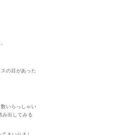
す。
リスの目があった
」
多数いらっしゃい
踏み出してみる
ってまいりまし