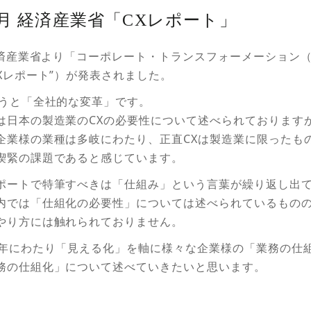
4年6月 経済産業省「CXレポート」
、経済産業省より「コーポレート・トランスフォーメーション（
Xレポート”）が発表されました。
いうと「全社的な変革」です。
は日本の製造業のCXの必要性について述べられております
企業様の業種は多岐にわたり、正直CXは製造業に限ったも
喫緊の課題であると感じています。
ポートで特筆すべきは「仕組み」という言葉が繰り返し出
内では「仕組化の必要性」については述べられているもの
やり方には触れられておりません。
0年にわたり「見える化」を軸に様々な企業様の「業務の仕
務の仕組化」について述べていきたいと思います。