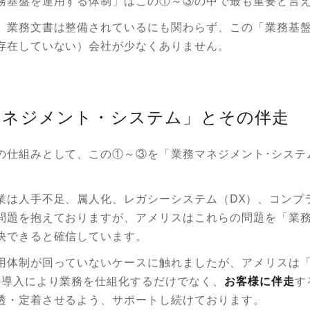
務基盤を運用する体制」はこの①～③の中で最も重要と言
、業務文書は整備されているにも関わらず、この「業務基
存在していない）会社が少なくありません。
務マネジメント・システム」とその伴走
の仕組みとして、この①～③を「業務マネジメント･システ
業は人手不足、属人化、レガシーシステム（DX）、コンプ
問題を抱えておりますが、アメリスはこれらの問題を「業務
決できると確信しています。
用体制が回っていないケースに触れましたが、アメリスは
の導入により業務を仕組化するだけでなく、
お客様に伴走
す
透・定着させるよう、サポートし続けております。